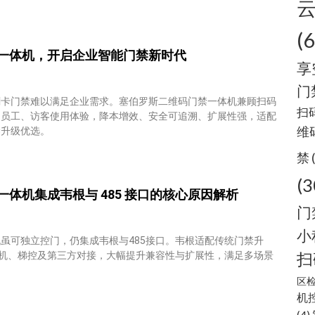
(
一体机，开启企业智能门禁新时代
享
门
刷卡门禁难以满足企业需求。塞伯罗斯二维码门禁一体机兼顾扫码
扫
、员工、访客使用体验，降本增效、安全可追溯、扩展性强，适配
维
禁升级优选。
禁
(3
体机集成韦根与 485 接口的核心原因解析
门
小
虽可独立控门，仍集成韦根与485接口。韦根适配传统门禁升
闸机、梯控及第三方对接，大幅提升兼容性与扩展性，满足多场景
扫
区
机