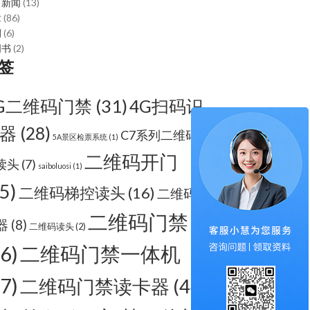
司新闻
(13)
章
(86)
例
(6)
明书
(2)
签
G二维码门禁
(31)
4G扫码识
器
(28)
C7系列二维码梯
5A景区检票系统
(1)
二维码开门
读头
(7)
saiboluosi
(1)
5)
二维码梯控读头
(16)
二维码识
二维码门禁
器
(8)
二维码读头
(2)
66)
二维码门禁一体机
67)
二维码门禁读卡器
(44)