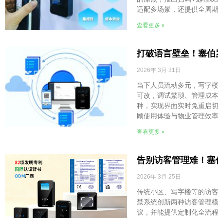
适配多场景，还提供全周
查看更多 »
打破语言壁垒！塞伯
2026年 3月 31日
当下人员流动多元，写字
可改，调试繁琐、管理成
种，实现界面实时免重启
顾使用体验与物业管理效
查看更多 »
告别访客管理难！塞
2026年 3月 25日
传统小区、写字楼等的访
禁系统创新两种访客管理
议，并能提供定制化全流