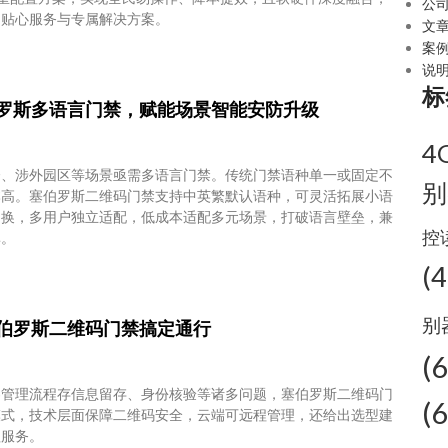
公
期贴心服务与专属解决方案。
文
案
说
标
罗斯多语言门禁，赋能场景智能安防升级
4
楼、涉外园区等场景亟需多语言门禁。传统门禁语种单一或固定不
别
本高。塞伯罗斯二维码门禁支持中英繁默认语种，可灵活拓展小语
切换，多用户独立适配，低成本适配多元场景，打破语言壁垒，兼
控
率。
(4
别
伯罗斯二维码门禁搞定通行
(
客管理流程存信息留存、身份核验等诸多问题，塞伯罗斯二维码门
(
模式，技术层面保障二维码安全，云端可远程管理，还给出选型建
程服务。