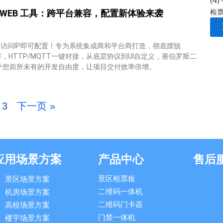
(4)
检
WEB 工具：跨平台兼容，配置新体验来袭
访问IP即可配置！专为系统集成商和平台商打造，彻底摆脱
兼容，HTTP/MQTT一键对接，从底层协议到UI自定义，塞伯罗斯二
赋予您前所未有的开发自由度，让项目交付效率倍增。
3
下一页 »
应用场景方案
产品中心
售后
景区检票板
景区场景方案
二维码一体机
机房场景方案
二维码门卡器
高校场景方案
门禁一体机
楼宇场景方案