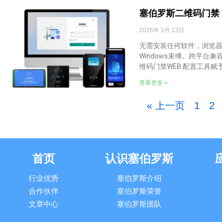
塞伯罗斯二维码门禁 
2026年 3月 13日
无需安装任何软件，浏览器
Windows束缚。跨平台
维码门禁WEB 配置工具
查看更多 »
« 上一页
1
2
首页
认识塞伯罗斯
行业优势
塞伯罗斯介绍
合作伙伴
塞伯罗斯荣誉
文章中心
塞伯罗斯团队