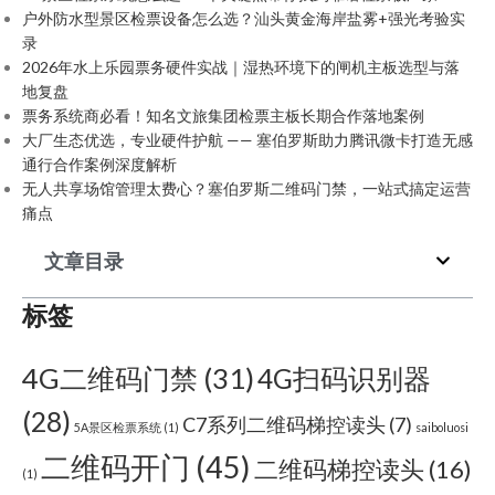
户外防水型景区检票设备怎么选？汕头黄金海岸盐雾+强光考验实
录
2026年水上乐园票务硬件实战｜湿热环境下的闸机主板选型与落
地复盘
票务系统商必看！知名文旅集团检票主板长期合作落地案例
大厂生态优选，专业硬件护航 —— 塞伯罗斯助力腾讯微卡打造无感
通行合作案例深度解析
无人共享场馆管理太费心？塞伯罗斯二维码门禁，一站式搞定运营
痛点
文章目录
标签
4G二维码门禁
(31)
4G扫码识别器
(28)
C7系列二维码梯控读头
(7)
5A景区检票系统
(1)
saiboluosi
二维码开门
(45)
二维码梯控读头
(16)
(1)