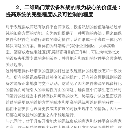
2、二维码门禁设备私钥的最为核心的价值是：
提高系统的完整程度以及可控制的程度
对于系统集成商还有软件平台商来说，设备私钥的价值远远超过单
纯的加密方面的功能。它为你们提供了一种可靠的办法，用来确保
硬件和软件之间进行深度的绑定操作，从而形成一个高度一体化的
解决问题的方案。当你们为终端客户(就像企业园区、大学实验
室、酒店或者住宅社区)开展部署项目的工作时，可以为特定批次
的设备去配置专属的密钥策略，并且把它和你们的软件平台紧密地
关联起来。
这种绑定操作所带来的直接的好处是系统整体的稳定状态和一致状
态。所有的通讯都要经过签名验证的操作，只有符合预期规则的设
备才能够正常地参与交互活动。这避免了因为硬件来源呈现多样化
的情况而可能引入的兼容性方面的问题，确保整个门禁生态在长时
间运行的过程当中保持高效和可靠的状态。终端客户从这里面获得
益处的是更低的维护方面的成本和更高的系统可以使用的程度——
他们不需要担心设备更换或者扩展的时候出现中断的情况，因为一
切都在可以控制的范围之内平稳地运行。
与此同时，对于具备开发能力的系统集成的商家和软件平台的商家
而言，这一项功能在很大程度上提升了项目方面的可管理性质。你