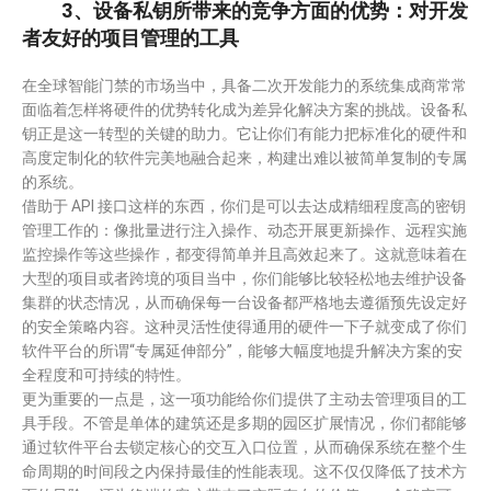
3、设备私钥所带来的竞争方面的优势：对开发
者友好的项目管理的工具
在全球智能门禁的市场当中，具备二次开发能力的系统集成商常常
面临着怎样将硬件的优势转化成为差异化解决方案的挑战。设备私
钥正是这一转型的关键的助力。它让你们有能力把标准化的硬件和
高度定制化的软件完美地融合起来，构建出难以被简单复制的专属
的系统。
借助于 API 接口这样的东西，你们是可以去达成精细程度高的密钥
管理工作的：像批量进行注入操作、动态开展更新操作、远程实施
监控操作等这些操作，都变得简单并且高效起来了。这就意味着在
大型的项目或者跨境的项目当中，你们能够比较轻松地去维护设备
集群的状态情况，从而确保每一台设备都严格地去遵循预先设定好
的安全策略内容。这种灵活性使得通用的硬件一下子就变成了你们
软件平台的所谓“专属延伸部分”，能够大幅度地提升解决方案的安
全程度和可持续的特性。
更为重要的一点是，这一项功能给你们提供了主动去管理项目的工
具手段。不管是单体的建筑还是多期的园区扩展情况，你们都能够
通过软件平台去锁定核心的交互入口位置，从而确保系统在整个生
命周期的时间段之内保持最佳的性能表现。这不仅仅降低了技术方