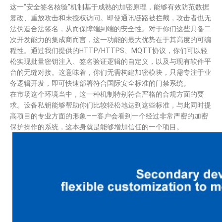
这一“安全签名核验”机制基于成熟的加密原理，能够有效防范数据
篡改、重放攻击和未授权访问。即使通讯链路被拦截，攻击者也无
法伪造合法签名，从而保障端到端的安全性。对于你们这些具备二
次开发能力的集成商而言，这一功能的最大优势在于其高度的可编
程性。通过我们提供的HTTP/HTTPS、MQTT协议，你们可以轻
松实现批量密钥注入、签名验证逻辑的自定义，以及与现有软件平
台的无缝对接。这意味着，你们无需构建加密模块，只需专注于业
务逻辑开发，即可快速部署符合国际安全标准的门禁系统。
在市场这个环境当中，这一种机制特别符合严格的合规方面的要
求。设备私钥能够帮助你们比较轻松地达到这些标准，与此同时提
高项目的专业方面的形象——客户会看到一个经过非常严密的加密
保护操作的系统，这本身就是能够增加信任的一个项目。