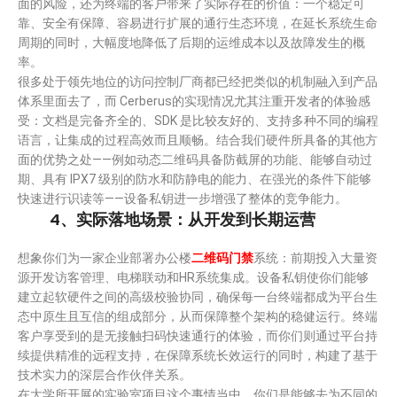
面的风险，还为终端的客户带来了实际存在的价值：一个稳定可
靠、安全有保障、容易进行扩展的通行生态环境，在延长系统生命
周期的同时，大幅度地降低了后期的运维成本以及故障发生的概
率。
很多处于领先地位的访问控制厂商都已经把类似的机制融入到产品
体系里面去了，而 Cerberus的实现情况尤其注重开发者的体验感
受：文档是完备齐全的、SDK 是比较友好的、支持多种不同的编程
语言，让集成的过程高效而且顺畅。结合我们硬件所具备的其他方
面的优势之处——例如动态二维码具备防截屏的功能、能够自动过
期、具有 IPX7 级别的防水和防静电的能力、在强光的条件下能够
快速进行识读等——设备私钥进一步增强了整体的竞争能力。
4、实际落地场景：从开发到长期运营
想象你们为一家企业部署办公楼
二维码门禁
系统：前期投入大量资
源开发访客管理、电梯联动和HR系统集成。设备私钥使你们能够
建立起软硬件之间的高级校验协同，确保每一台终端都成为平台生
态中原生且互信的组成部分，从而保障整个架构的稳健运行。终端
客户享受到的是无接触扫码快速通行的体验，而你们则通过平台持
续提供精准的远程支持，在保障系统长效运行的同时，构建了基于
技术实力的深层合作伙伴关系。
在大学所开展的实验室项目这个事情当中，你们是能够去为不同的