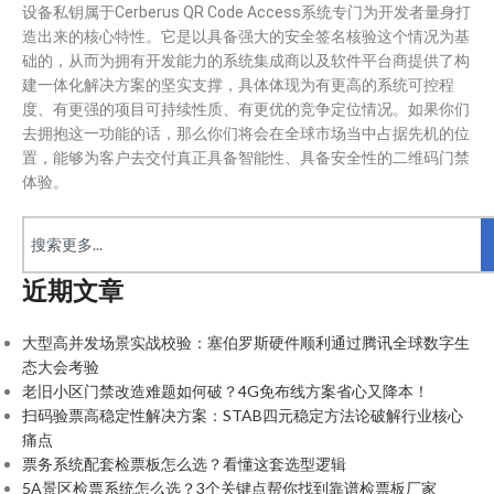
设备私钥属于Cerberus QR Code Access系统专门为开发者量身打
造出来的核心特性。它是以具备强大的安全签名核验这个情况为基
础的，从而为拥有开发能力的系统集成商以及软件平台商提供了构
建一体化解决方案的坚实支撑，具体体现为有更高的系统可控程
度、有更强的项目可持续性质、有更优的竞争定位情况。如果你们
去拥抱这一功能的话，那么你们将会在全球市场当中占据先机的位
置，能够为客户去交付真正具备智能性、具备安全性的二维码门禁
体验。
近期文章
大型高并发场景实战校验：塞伯罗斯硬件顺利通过腾讯全球数字生
态大会考验
老旧小区门禁改造难题如何破？4G免布线方案省心又降本！
扫码验票高稳定性解决方案：STAB四元稳定方法论破解行业核心
痛点
票务系统配套检票板怎么选？看懂这套选型逻辑
5A景区检票系统怎么选？3个关键点帮你找到靠谱检票板厂家