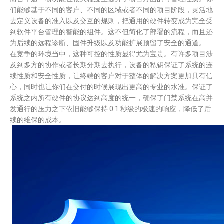
们能够基于不同的客户、不同的区域或者不同的项目阶段，灵活地
去定义设备的准入以及交互的规则，把通用的硬件转变成为完全受
到软件平台管理的智能的组件。这不但简化了部署的流程，而且还
为后续的远程诊断、固件升级以及功能扩展预留了安全的通道。
在竞争的环境当中，这种可控的性质显得尤为宝贵。有许多项目涉
及到多方的协作或者长期分期去执行，设备的私钥保证了系统的连
续性质和安全性质，让终端的客户对于整体的解决方案更加具有信
心，同时也让你们在交付的时候展现出更高的专业的水准。保证了
系统之内所有硬件的协议达到高度的统一，确保了门禁系统在高并
发通行的压力之下依旧能够保持 0.1 秒级的极速的响应，降低了后
续的维保的成本。