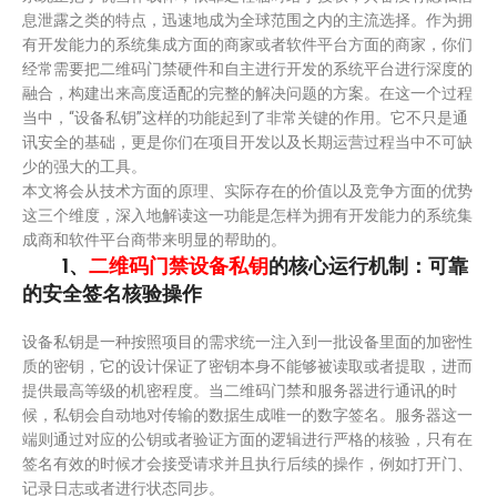
息泄露之类的特点，迅速地成为全球范围之内的主流选择。作为拥
有开发能力的系统集成方面的商家或者软件平台方面的商家，你们
经常需要把二维码门禁硬件和自主进行开发的系统平台进行深度的
融合，构建出来高度适配的完整的解决问题的方案。在这一个过程
当中，“设备私钥”这样的功能起到了非常关键的作用。它不只是通
讯安全的基础，更是你们在项目开发以及长期运营过程当中不可缺
少的强大的工具。
本文将会从技术方面的原理、实际存在的价值以及竞争方面的优势
这三个维度，深入地解读这一功能是怎样为拥有开发能力的系统集
成商和软件平台商带来明显的帮助的。
1、
二维码门禁设备私钥
的核心运行机制：可靠
的安全签名核验操作
设备私钥是一种按照项目的需求统一注入到一批设备里面的加密性
质的密钥，它的设计保证了密钥本身不能够被读取或者提取，进而
提供最高等级的机密程度。当二维码门禁和服务器进行通讯的时
候，私钥会自动地对传输的数据生成唯一的数字签名。服务器这一
端则通过对应的公钥或者验证方面的逻辑进行严格的核验，只有在
签名有效的时候才会接受请求并且执行后续的操作，例如打开门、
记录日志或者进行状态同步。