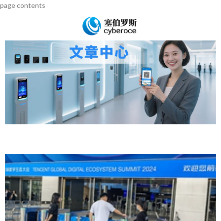
page contents