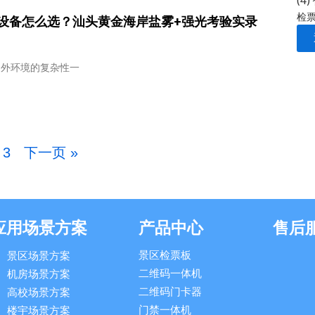
(4)
检
设备怎么选？汕头黄金海岸盐雾+强光考验实录
户外环境的复杂性一
3
下一页 »
应用场景方案
产品中心
售后
景区检票板
景区场景方案
二维码一体机
机房场景方案
二维码门卡器
高校场景方案
门禁一体机
楼宇场景方案