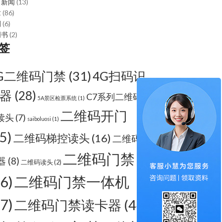
司新闻
(13)
章
(86)
例
(6)
明书
(2)
签
G二维码门禁
(31)
4G扫码识
器
(28)
C7系列二维码梯
5A景区检票系统
(1)
二维码开门
读头
(7)
saiboluosi
(1)
5)
二维码梯控读头
(16)
二维码识
二维码门禁
器
(8)
二维码读头
(2)
66)
二维码门禁一体机
67)
二维码门禁读卡器
(44)