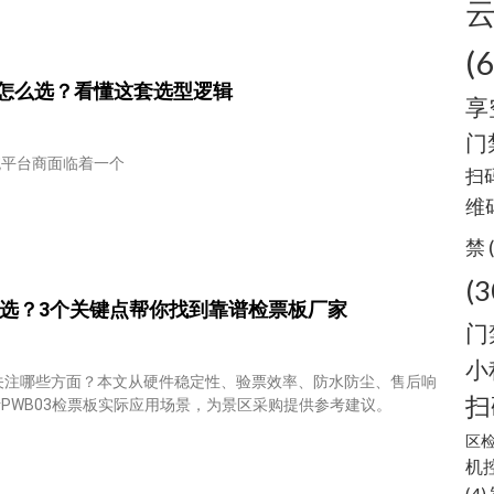
(
怎么选？看懂这套选型逻辑
享
门
统平台商面临着一个
扫
维
禁
(3
么选？3个关键点帮你找到靠谱检票板厂家
门
小
关注哪些方面？本文从硬件稳定性、验票效率、防水防尘、售后响
扫
PWB03检票板实际应用场景，为景区采购提供参考建议。
区
机