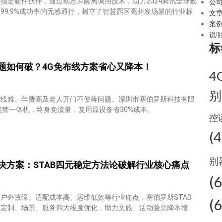
指定硬件伙伴，通过动态库隔离调用技术，助力2024腾讯全球数
公
99.9%成功率的无感通行，树立了智慧园区高并发场景的行业标
文
案
说
标
题如何破？4G免布线方案省心又降本！
4
别
布线难、年费高及老人开门不便等问题。深圳市塞伯罗斯科技有限
门禁一体机，终身免流量，复用原设备省30%成本。
控
(4
别
决方案：STAB四元稳定方法论破解行业核心痛点
(
户外故障、适配成本高、运维低效等行业痛点，塞伯罗斯STAB
(
、定制、场景、服务四大维度优化，助力文旅、活动验票降本增