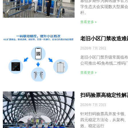
塞伯罗斯作为腾讯微卡官方
字生态大会实现数大型展会
杆。
查看更多 »
老旧小区门禁改造难
2026年 7月 29日
老旧小区门禁升级常面临
公司推出4G免布线二维码
查看更多 »
扫码验票高稳定性解
2026年 7月 23日
针对扫码验票高并发卡顿、
四元稳定方法论，从架构
效、稳定运行