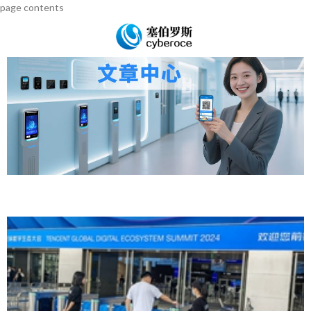
page contents