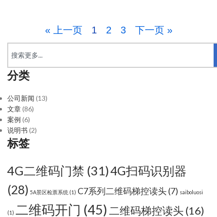
« 上一页
1
2
3
下一页 »
分类
公司新闻
(13)
文章
(86)
案例
(6)
说明书
(2)
标签
4G二维码门禁
(31)
4G扫码识别器
(28)
C7系列二维码梯控读头
(7)
5A景区检票系统
(1)
saiboluosi
二维码开门
(45)
二维码梯控读头
(16)
(1)