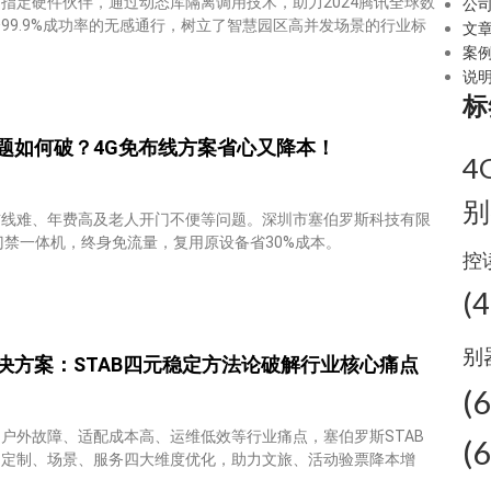
指定硬件伙伴，通过动态库隔离调用技术，助力2024腾讯全球数
公
99.9%成功率的无感通行，树立了智慧园区高并发场景的行业标
文
案
说
标
题如何破？4G免布线方案省心又降本！
4
别
布线难、年费高及老人开门不便等问题。深圳市塞伯罗斯科技有限
门禁一体机，终身免流量，复用原设备省30%成本。
控
(4
别
决方案：STAB四元稳定方法论破解行业核心痛点
(
户外故障、适配成本高、运维低效等行业痛点，塞伯罗斯STAB
(
、定制、场景、服务四大维度优化，助力文旅、活动验票降本增