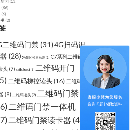
司新闻
(13)
章
(86)
例
(6)
明书
(2)
签
G二维码门禁
(31)
4G扫码识
器
(28)
C7系列二维码梯
5A景区检票系统
(1)
二维码开门
读头
(7)
saiboluosi
(1)
5)
二维码梯控读头
(16)
二维码识
二维码门禁
器
(8)
二维码读头
(2)
66)
二维码门禁一体机
67)
二维码门禁读卡器
(44)