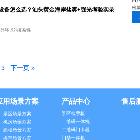
(4)
检
设备怎么选？汕头黄金海岸盐雾+强光考验实录
户外环境的复杂性一
3
下一页 »
应用场景方案
产品中心
售后
景区检票板
景区场景方案
二维码一体机
机房场景方案
二维码门卡器
高校场景方案
门禁一体机
楼宇场景方案