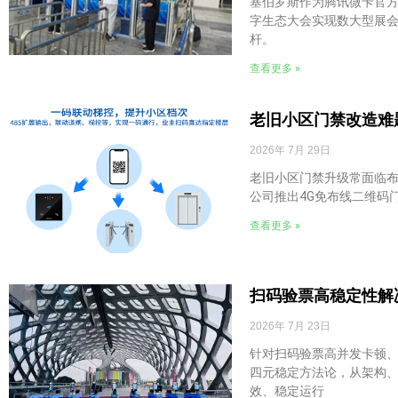
塞伯罗斯作为腾讯微卡官方
字生态大会实现数大型展会
杆。
查看更多 »
老旧小区门禁改造难
2026年 7月 29日
老旧小区门禁升级常面临
公司推出4G免布线二维码
查看更多 »
扫码验票高稳定性解
2026年 7月 23日
针对扫码验票高并发卡顿、
四元稳定方法论，从架构
效、稳定运行