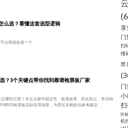
(
怎么选？看懂这套选型逻辑
享
门
统平台商面临着一个
扫
维
禁
(3
么选？3个关键点帮你找到靠谱检票板厂家
门
小
关注哪些方面？本文从硬件稳定性、验票效率、防水防尘、售后响
扫
PWB03检票板实际应用场景，为景区采购提供参考建议。
区
机