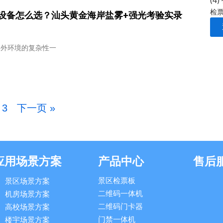
(4)
检
设备怎么选？汕头黄金海岸盐雾+强光考验实录
户外环境的复杂性一
3
下一页 »
应用场景方案
产品中心
售后
景区检票板
景区场景方案
二维码一体机
机房场景方案
二维码门卡器
高校场景方案
门禁一体机
楼宇场景方案