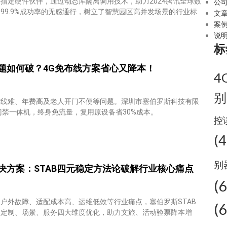
指定硬件伙伴，通过动态库隔离调用技术，助力2024腾讯全球数
公
99.9%成功率的无感通行，树立了智慧园区高并发场景的行业标
文
案
说
标
题如何破？4G免布线方案省心又降本！
4
别
布线难、年费高及老人开门不便等问题。深圳市塞伯罗斯科技有限
门禁一体机，终身免流量，复用原设备省30%成本。
控
(4
别
决方案：STAB四元稳定方法论破解行业核心痛点
(
户外故障、适配成本高、运维低效等行业痛点，塞伯罗斯STAB
(
、定制、场景、服务四大维度优化，助力文旅、活动验票降本增