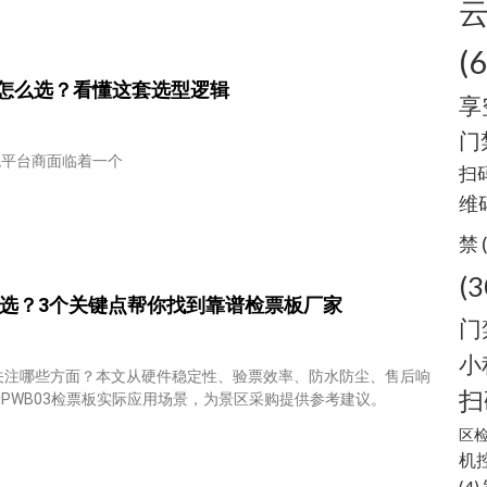
(
怎么选？看懂这套选型逻辑
享
门
统平台商面临着一个
扫
维
禁
(3
么选？3个关键点帮你找到靠谱检票板厂家
门
小
关注哪些方面？本文从硬件稳定性、验票效率、防水防尘、售后响
扫
PWB03检票板实际应用场景，为景区采购提供参考建议。
区
机