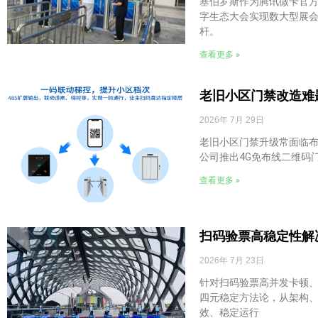
塞伯罗斯作为腾讯微卡官方
字生态大会实现数大型展会
杆。
查看更多 »
老旧小区门禁改造难
2026年 7月 29日
老旧小区门禁升级常面临
公司推出4G免布线二维码
查看更多 »
扫码验票高稳定性解
2026年 7月 23日
针对扫码验票高并发卡顿、
四元稳定方法论，从架构
效、稳定运行