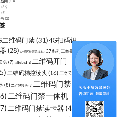
司新闻
(13)
章
(86)
例
(6)
明书
(2)
签
G二维码门禁
(31)
4G扫码识
器
(28)
C7系列二维码梯
5A景区检票系统
(1)
二维码开门
读头
(7)
saiboluosi
(1)
5)
二维码梯控读头
(16)
二维码识
二维码门禁
器
(8)
二维码读头
(2)
66)
二维码门禁一体机
67)
二维码门禁读卡器
(44)