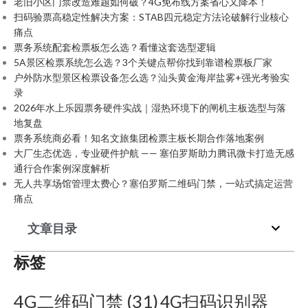
老旧小区门禁改造难题如何破？4G免布线方案省心又降本！
扫码验票高稳定性解决方案：STAB四元稳定方法论破解行业核心
痛点
票务系统配套检票板怎么选？看懂这套选型逻辑
5A景区检票系统怎么选？3个关键点帮你找到靠谱检票板厂家
户外防水型景区检票设备怎么选？汕头黄金海岸盐雾+强光考验实
录
2026年水上乐园票务硬件实战｜湿热环境下的闸机主板选型与落
地复盘
票务系统商必看！知名文旅集团检票主板长期合作落地案例
大厂生态优选，专业硬件护航 —— 塞伯罗斯助力腾讯微卡打造无感
通行合作案例深度解析
无人共享场馆管理太费心？塞伯罗斯二维码门禁，一站式搞定运营
痛点
文章目录
标签
4G二维码门禁
(31)
4G扫码识别器