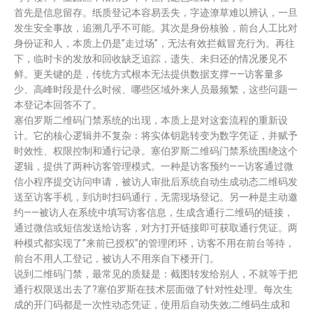
首先是信息留存。纸质登记本容易丢失，字迹潦草难以辨认，一旦
发生安全事故，追溯几乎不可能。其次是身份核验，前台人工比对
身份证和人，本质上仍是”走过场”，无法有效拦截冒充行为。再往
下，临时卡的发放和回收缺乏追踪，遗失、未归还的情况屡见不
鲜。更关键的是，传统方式根本无法提供数据支撑——访客量多
少、高峰时段是什么时候、哪些区域外来人员最频繁，这些问题一
本登记本回答不了。
塞伯罗斯二维码门禁系统的出现，本质上是对这套流程的重新设
计。它的核心逻辑并不复杂：将实体钥匙转变为数字凭证，并赋予
时效性、权限控制和通行记录。塞伯罗斯二维码门禁系统围绕这个
逻辑，提供了两种访客管理模式。一种是访客预约——访客通过微
信小程序提交访问申请，被访人审批后系统自动生成动态二维码发
送至访客手机，到访时扫码通行，无需现场登记。另一种是主动邀
约——被访人在系统中填写访客信息，生成含通行二维码的链接，
通过微信或短信发送给访客，对方打开链接即可获取通行凭证。两
种模式都实现了”来前已授权”的管理闭环，访客不用在前台等待，
前台不用人工登记，被访人不用亲自下楼开门。
说到二维码门禁，最常见的质疑是：截图转发给别人，不就等于把
通行权限送出去了?塞伯罗斯在技术层面做了针对性处理。每次生
成的开门码都是一次性动态凭证，使用后自动失效;二维码生成和