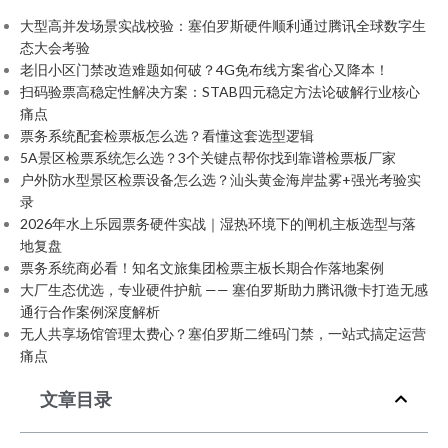
大型高并发场景实战校验：塞伯罗斯硬件顺利通过腾讯全球数字生
态大会考验
老旧小区门禁改造难题如何破？4G免布线方案省心又降本！
扫码验票高稳定性解决方案：STAB四元稳定方法论破解行业核心
痛点
票务系统配套检票板怎么选？看懂这套选型逻辑
5A景区检票系统怎么选？3个关键点帮你找到靠谱检票板厂家
户外防水型景区检票设备怎么选？汕头黄金海岸盐雾+强光考验实
录
2026年水上乐园票务硬件实战｜湿热环境下的闸机主板选型与落
地复盘
票务系统商必看！知名文旅集团检票主板长期合作落地案例
大厂生态优选，专业硬件护航 —— 塞伯罗斯助力腾讯微卡打造无感
通行合作案例深度解析
无人共享场馆管理太费心？塞伯罗斯二维码门禁，一站式搞定运营
痛点
文章目录