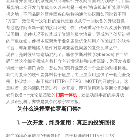
在具备开发能力的系统集成商与软件开发商所面对的领域中，门禁
系统的二次开发与集成长久以来都是一处被“协议孤岛”所笼罩的困
扰之地，不同品牌的硬件因各自独特的通信协议而如同说着不同
“方言”，致使每一次项目的迭代更新以及每一回设备的升级替换，
都必然伴随着新一轮的接口研究工作、代码重写任务以及漫长的调
试周期，这种状况不仅造成了资源的极大浪费，更成为了创新进程
的严重枷锁，使得本应聚焦于业务逻辑优化与用户体验提升的软件
平台，却频繁地陷入硬件对接与兼容性问题的复杂泥潭之中。
现在，是时候终结这场混乱了。塞伯罗斯科技 (Cyberoce) 在二维
码门禁这个细分领域有着11年的行业深耕和技术沉淀，为开发者提
供统一硬件接口协议，旨在为门禁行业定义一个全新的对接标准。
我们将复杂的硬件差异封装于底层，向上层应用提供了一套完全免
费、协议统一、基于标准HTTP/HTTPS、MQTT的开放接口。这
意味着，您的团队只需进行一次开发，即可使用塞伯罗斯全系列的
硬件设备——无论是基础的
门禁一体机
，还是功能丰富的票务板、
人脸识别机，亦或是复杂的楼宇梯控板。
为什么选择塞伯罗斯门禁?
1. 一次开发，终身复用：真正的投资回报
我们的核心承诺是“代码复用”。基于标准的HTTP/HTTPS、