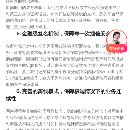
任何新的协议对接。
即插即用的票务核验： 我们的景区闸机检票主板已经预先集成了
对第三方身份证阅读器、护照扫描仪等外设的支持。您的平台只需
调用我们统一的接口，即可实现复杂的人证核验、票务验证等功
能，真正做到即插即用。
5. 金融级签名机制，保障每一次通信安全
在所有场景之中安全作为不可或缺的基石而存在，我们对于您在金
融、政务等高要求领域里所深切关注的数据传输安全性问题有着透
彻的理解，因而我们让所有接口请求都强制携带那基于时间戳以及
参数内容的Sign签名，以此来有效防范参数在传输过程中遭受篡改
的风险，并且我们还支持为每个设备分配独立的私钥SecretKey去
进行强化加密操作，致力于为您的每一次通信构建起如同银行级别
般的安全保障体系。
6. 完善的离线模式，保障极端情况下的业务连
续性
网络环境并非始终处于可靠状态，我们的协议充分纳入了对网络中
断等极端情形的考量，除了景区检票板由于票务系统需要联网去核
对游客从不同入口进入时的扣费与统计情况而不支持离线验票之