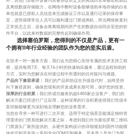
外，其他门禁硬件设备均具备协议所定义的离线白名单验证机制以
及离线数据存储能力，在网络中断时设备能够借助本地存储的白名
单也就是已授权人员信息来完成验证工作以及通行记录的保存事
宜，进而保障常住人员可以顺利通过门禁或闸机，而当网络恢复到
正常状态之后，设备会将离线期间所产生的数据自动同步至您的软
件平台，以此来对数据的完整性起到确保作用。
选择塞伯罗斯，您得到的不仅是产品，更有一
个拥有11年行业经验的团队作为您的坚实后盾。
在技术一对一服务方面，我们会为您精心安排专属的技术支持工程
师，提供每周7天、每天16小时的快速响应服务，通过远程协助的
方式，实时为您解决在对接过程中所遇到的任何疑问与难题。
产品向下兼容承诺：
我们的产品和协议在升级迭代时，始终坚持
向下兼容原则，确保您现有的开发成果长期可用，保护您的投资。
深厚的行业积累：
我们所成功服务的超6400家企业客户，我们的
解决方案已经进行广泛应用，这种深厚的行业积累使得我们凭借丰
富经验能够更为深刻地去理解您的业务需求。
当您在寻求一种可进行二次开发、适用于特定场景且能满足独特管
理需求的门禁系统解决方案之际，考虑到我们作为塞伯罗斯二维码
门禁源头厂家所提供的、从硬件架构设计的详细规划到固件功能模
块的定制开发等一系列专业ODM定制服务，其本质上是专门为那