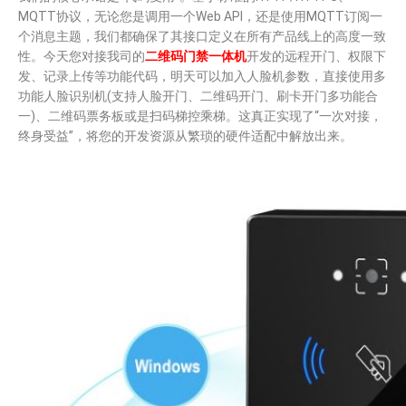
MQTT协议，无论您是调用一个Web API，还是使用MQTT订阅一
个消息主题，我们都确保了其接口定义在所有产品线上的高度一致
性。今天您对接我司的
二维码门禁一体机
开发的远程开门、权限下
发、记录上传等功能代码，明天可以加入人脸机参数，直接使用多
功能人脸识别机(支持人脸开门、二维码开门、刷卡开门多功能合
一)、二维码票务板或是扫码梯控乘梯。这真正实现了“一次对接，
终身受益”，将您的开发资源从繁琐的硬件适配中解放出来。