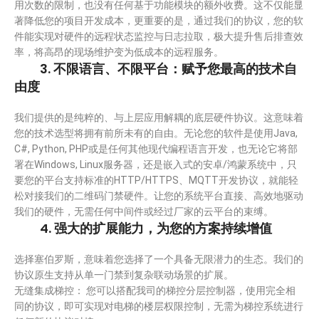
用次数的限制，也没有任何基于功能模块的额外收费。这不仅能显
著降低您的项目开发成本，更重要的是，通过我们的协议，您的软
件能实现对硬件的远程状态监控与日志拉取，极大提升售后排查效
率，将高昂的现场维护变为低成本的远程服务。
3. 不限语言、不限平台：赋予您最高的技术自
由度
我们提供的是纯粹的、与上层应用解耦的底层硬件协议。这意味着
您的技术选型将拥有前所未有的自由。无论您的软件是使用Java,
C#, Python, PHP或是任何其他现代编程语言开发，也无论它将部
署在Windows, Linux服务器，还是嵌入式的安卓/鸿蒙系统中，只
要您的平台支持标准的HTTP/HTTPS、MQTT开发协议，就能轻
松对接我们的二维码门禁硬件。让您的系统平台直接、高效地驱动
我们的硬件，无需任何中间件或经过厂家的云平台的束缚。
4. 强大的扩展能力，为您的方案持续增值
选择塞伯罗斯，意味着您选择了一个具备无限潜力的生态。我们的
协议原生支持从单一门禁到复杂联动场景的扩展。
无缝集成梯控： 您可以搭配我司的梯控分层控制器，使用完全相
同的协议，即可实现对电梯的楼层权限控制，无需为梯控系统进行