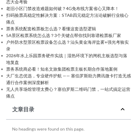
态大会考验
老旧小区门禁改造难题如何破？4G免布线方案省心又降本！
扫码验票高稳定性解决方案：STAB四元稳定方法论破解行业核心
痛点
票务系统配套检票板怎么选？看懂这套选型逻辑
5A景区检票系统怎么选？3个关键点帮你找到靠谱检票板厂家
户外防水型景区检票设备怎么选？汕头黄金海岸盐雾+强光考验实
录
2026年水上乐园票务硬件实战｜湿热环境下的闸机主板选型与落
地复盘
票务系统商必看！知名文旅集团检票主板长期合作落地案例
大厂生态优选，专业硬件护航 —— 塞伯罗斯助力腾讯微卡打造无感
通行合作案例深度解析
无人共享场馆管理太费心？塞伯罗斯二维码门禁，一站式搞定运营
痛点
文章目录
No headings were found on this page.