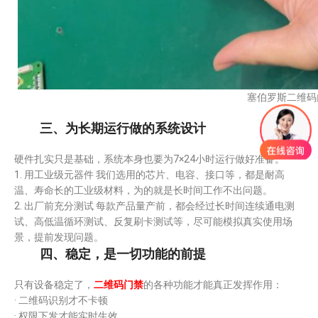
塞伯罗斯二维码
三、为长期运行做的系统设计
硬件扎实只是基础，系统本身也要为7×24小时运行做好准备。
1. 用工业级元器件 我们选用的芯片、电容、接口等，都是耐高
温、寿命长的工业级材料，为的就是长时间工作不出问题。
2. 出厂前充分测试 每款产品量产前，都会经过长时间连续通电测
试、高低温循环测试、反复刷卡测试等，尽可能模拟真实使用场
景，提前发现问题。
四、稳定，是一切功能的前提
只有设备稳定了，
二维码门禁
的各种功能才能真正发挥作用：
· 二维码识别才不卡顿
· 权限下发才能实时生效