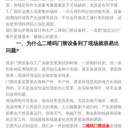
里，将稳定性作为首要考量因素是不可或缺的，尤其是在写字楼、
工厂园区这类人流密集的场所，一旦出现扫码识别功能失效、设备
因潮湿环境而产生故障等状况，不仅会导致员工通行受到阻碍，还
会使管理秩序陷入混乱局面。
我们塞伯罗斯在设计和生产二维码门禁设备时，一直把“稳定运行”
看作是最基本、最核心的要求。
一、为什么二维码门禁设备到了现场就容易出
问题?
很多门禁设备在工厂实验室里测试的时候，一切都好好的。但一装
到各种应用场所后，就开始出各种小毛病，甚至直接坏掉。原因很
简单：现场环境远比实验室复杂得多。
门禁设备是要装在各种户外、半户外、甚至环境恶劣的地方长期使
用的，它不是放在恒温恒湿的办公室里。在实际使用中，经常会遇
到这些问题。
现场用电环境复杂，电压经常忽高忽低。尤其在南方地区，潮湿、
高温对电子元件是巨大的考验。人们频繁刷卡或扫码，产生的静电
积累会干扰设备运行。雷雨天气、电磁干扰，都会影响线路和设备
的正常工作。现场接线和线路老化也常常是故障的诱因。
正因为认识到这些，我们从一开始就坚持：
二维码门禁设备
必须按