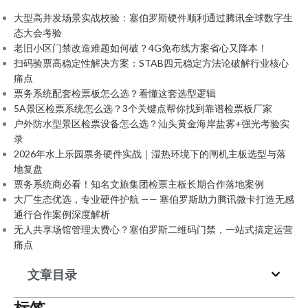
大型高并发场景实战校验：塞伯罗斯硬件顺利通过腾讯全球数字生
态大会考验
老旧小区门禁改造难题如何破？4G免布线方案省心又降本！
扫码验票高稳定性解决方案：STAB四元稳定方法论破解行业核心
痛点
票务系统配套检票板怎么选？看懂这套选型逻辑
5A景区检票系统怎么选？3个关键点帮你找到靠谱检票板厂家
户外防水型景区检票设备怎么选？汕头黄金海岸盐雾+强光考验实
录
2026年水上乐园票务硬件实战｜湿热环境下的闸机主板选型与落
地复盘
票务系统商必看！知名文旅集团检票主板长期合作落地案例
大厂生态优选，专业硬件护航 —— 塞伯罗斯助力腾讯微卡打造无感
通行合作案例深度解析
无人共享场馆管理太费心？塞伯罗斯二维码门禁，一站式搞定运营
痛点
文章目录