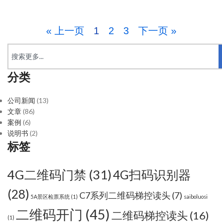
« 上一页
1
2
3
下一页 »
分类
公司新闻
(13)
文章
(86)
案例
(6)
说明书
(2)
标签
4G二维码门禁
(31)
4G扫码识别器
(28)
C7系列二维码梯控读头
(7)
5A景区检票系统
(1)
saiboluosi
二维码开门
(45)
二维码梯控读头
(16)
(1)