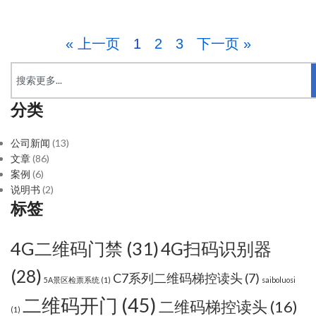
« 上一页
1
2
3
下一页 »
分类
公司新闻
(13)
文章
(86)
案例
(6)
说明书
(2)
标签
4G二维码门禁
(31)
4G扫码识别器
(28)
C7系列二维码梯控读头
(7)
5A景区检票系统
(1)
saiboluosi
二维码开门
(45)
二维码梯控读头
(16)
(1)