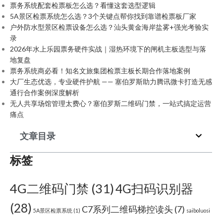
票务系统配套检票板怎么选？看懂这套选型逻辑
5A景区检票系统怎么选？3个关键点帮你找到靠谱检票板厂家
户外防水型景区检票设备怎么选？汕头黄金海岸盐雾+强光考验实
录
2026年水上乐园票务硬件实战｜湿热环境下的闸机主板选型与落
地复盘
票务系统商必看！知名文旅集团检票主板长期合作落地案例
大厂生态优选，专业硬件护航 —— 塞伯罗斯助力腾讯微卡打造无感
通行合作案例深度解析
无人共享场馆管理太费心？塞伯罗斯二维码门禁，一站式搞定运营
痛点
文章目录
标签
4G二维码门禁
(31)
4G扫码识别器
(28)
C7系列二维码梯控读头
(7)
5A景区检票系统
(1)
saiboluosi